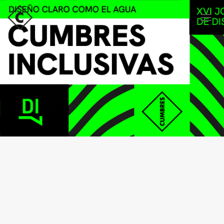
C
A
M
B
I
A
R
M
O
D
O
D
E
N
A
V
E
G
A
C
I