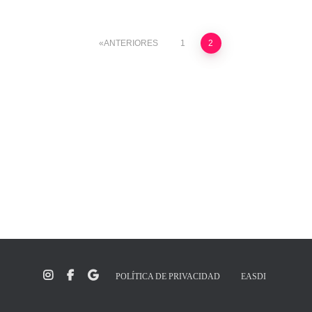
Paginación
ANTERIORES
1
2
de
Instagram
entradas
POLÍTICA DE PRIVACIDAD
EASDI